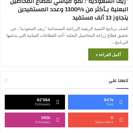
“ريف السعودية”: نمو قياسي لقطاع المحاصيل
البعلية بـأكثر من %1100 وعدد المستفيدين
يتجاوز 13 ألف مستفيد
كشف برنامج التنمية الريفية الزراعية المستدامة “ريف السعودية”، عن
تحقيق قطاع زراعة المحاصيل البعلية -أحد القطاعات الثمانية التي يدعمها
البرنامج…
أكمل القراءة »
تابعنا على
62٬984
847k
Followers
Fans
566k
0
Followers
Subscribers