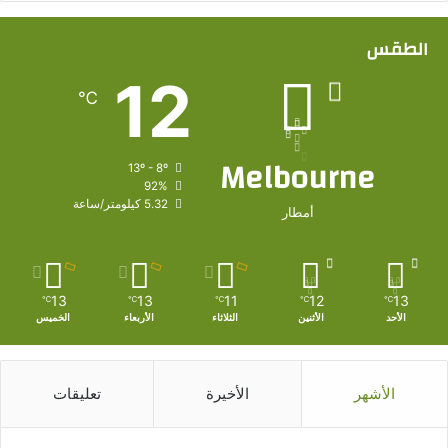
الطقس
12
℃
Melbourne
13º - 8º
92%
5.32 كيلومتر/ساعة
أمطار
13
13
11
12
13
℃
℃
℃
℃
℃
الأحد
الأثنين
الثلاثاء
الأربعاء
الخميس
الأشهر
الأخيرة
تعليقات