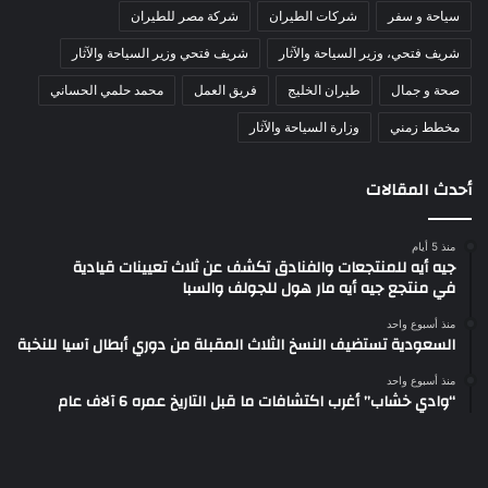
سياحة و سفر
شركات الطيران
شركة مصر للطيران
شريف فتحي، وزير السياحة والآثار
شريف فتحي وزير السياحة والآثار
صحة و جمال
طيران الخليج
فريق العمل
محمد حلمي الحساني
مخطط زمني
وزارة السياحة والآثار
أحدث المقالات
منذ 5 أيام
جيه أيه للمنتجعات والفنادق تكشف عن ثلاث تعيينات قيادية
في منتجع جيه أيه مار هول للجولف والسبا
منذ أسبوع واحد
السعودية تستضيف النسخ الثلاث المقبلة من دوري أبطال آسيا للنخبة
منذ أسبوع واحد
“وادي خشاب” أغرب اكتشافات ما قبل التاريخ عمره 6 آلاف عام